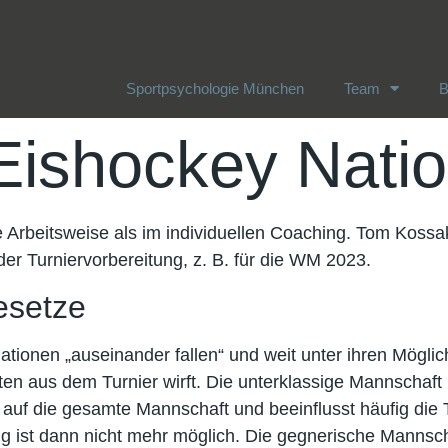
Sportpsychologie München
Team
B
Sportpsychologie München
Team
B
Eishockey Nati
 Arbeitsweise als im individuellen Coaching. Tom Kossak
der Turniervorbereitung, z. B. für die WM 2023.
esetze
tionen „auseinander fallen“ und weit unter ihren Möglich
en aus dem Turnier wirft. Die unterklassige Mannschaft 
 auf die gesamte Mannschaft und beeinflusst häufig die
 ist dann nicht mehr möglich. Die gegnerische Mannscha