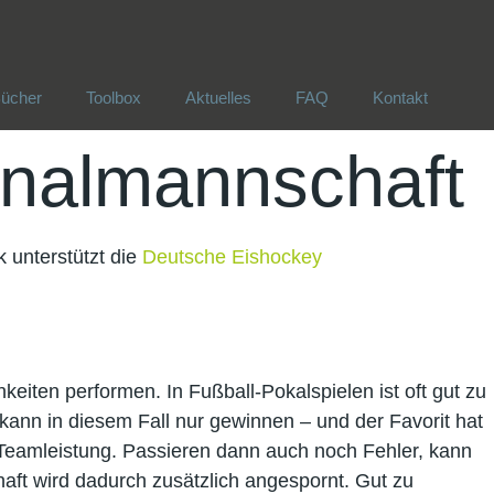
ücher
Toolbox
Aktuelles
FAQ
Kontakt
ücher
Toolbox
Aktuelles
FAQ
Kontakt
onalmannschaft
 unterstützt die
Deutsche Eishockey
keiten performen. In Fußball-Pokalspielen ist oft gut zu
kann in diesem Fall nur gewinnen – und der Favorit hat
 Teamleistung. Passieren dann auch noch Fehler, kann
ft wird dadurch zusätzlich angespornt. Gut zu