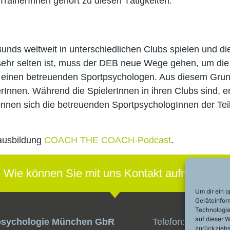
rainerInnen gehört zu diesen Tätigkeiten.
unds weltweit in unterschiedlichen Clubs spielen und 
sehr selten ist, muss der DEB neue Wege gehen, um die 
ber einen betreuenden Sportpsychologen. Aus diesem G
erInnen. Während die SpielerInnen in ihren Clubs sind, e
 können sich die betreuenden SportpsychologInnen der 
ausbildung
COACH THE COACH-Podcast
.
Wie können Sie mit uns Kontakt aufnehmen?
Um dir ein 
Geräteinfor
Technologie
auf dieser W
psychologie München GbR
Telefon:
+49 (0)89
zurückziehs