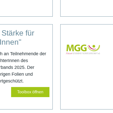
Stärke für
rInnen"
ich an Teilnehmende der
chterInnen des
rbands 2025. Der
igen Folien und
ortgeschützt.
Toolbox öffnen