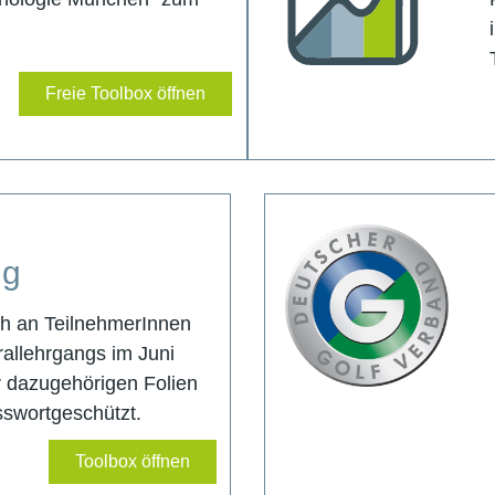
Freie Toolbox öffnen
B
ng
ich an TeilnehmerInnen
allehrgangs im Juni
 dazugehörigen Folien
asswortgeschützt.
Toolbox öffnen