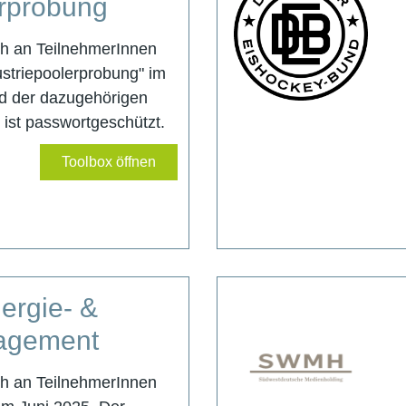
erprobung
ich an TeilnehmerInnen
striepoolerprobung" im
d der dazugehörigen
r ist passwortgeschützt.
Toolbox öffnen
ergie- &
agement
ich an TeilnehmerInnen