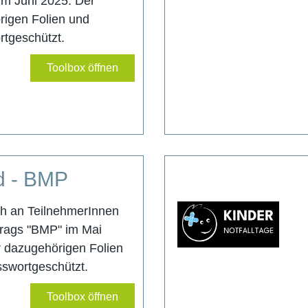
im Juni 2025. Der
igen Folien und
ortgeschützt.
Toolbox öffnen
d - BMP
ich an TeilnehmerInnen
rags "BMP" im Mai
 dazugehörigen Folien
asswortgeschützt.
Toolbox öffnen