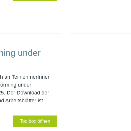
ming under
ich an TeilnehmerInnen
forming under
25. Der Download der
 Arbeitsblätter ist
Toolbox öffnen