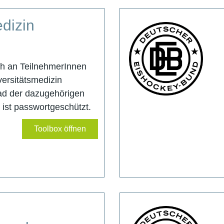
dizin
ich an TeilnehmerInnen
versitätsmedizin
d der dazugehörigen
r ist passwortgeschützt.
Toolbox öffnen