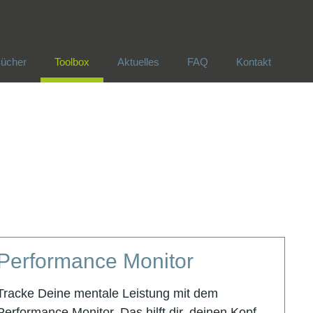
ücher
Toolbox
Aktuelles
FAQ
Kontakt
ücher
Toolbox
Aktuelles
FAQ
Kontakt
Performance Monitor
Tracke Deine mentale Leistung mit dem
Performance Monitor. Das hilft dir, deinen Kopf