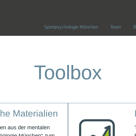
Sportpsychologie München
Team
B
Sportpsychologie München
Team
B
Toolbox
che Materialien
cen aus der mentalen
chologie München“ zum