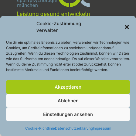
Cookie-Zustimmung
verwalten
Sportpsychologie München GbR
Leistung gesund entwickeln
Um dir ein optimales Erlebnis zu bieten, verwenden wir Technologien wie
Engelhardstraße 10a
Cookies, um Geräteinformationen zu speichern und/oder darauf
81369 München
zuzugreifen. Wenn du diesen Technologien zustimmst, können wir Daten
wie das Surfverhalten oder eindeutige IDs auf dieser Website verarbeiten.
Telefon:
+49 (0)89 – 200 49 2 48
Wenn du deine Zustimmung nicht erteilst oder zurückziehst, können
bestimmte Merkmale und Funktionen beeinträchtigt werden.
E-Mail:
info@sportpsychologie-muc.de
Akzeptieren
Stay
touch
Ablehnen
Cookie-Richtlinie (EU)
Datenschutzerklärung
Einstellungen ansehen
Impressum
Cookie-Richtlinie
Datenschutzerklärung
Impressum