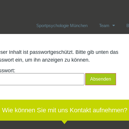
Sportpsychologie München
Team
B
Sportpsychologie München
Team
B
ser Inhalt ist passwortgeschützt. Bitte gib unten das
swort ein, um ihn anzeigen zu können.
sswort:
Wie können Sie mit uns Kontakt aufnehmen?