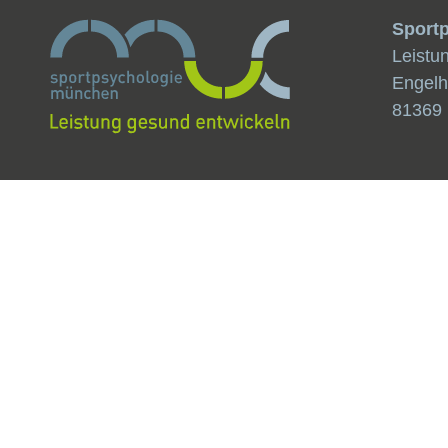
Sport
Leistu
Engelh
81369