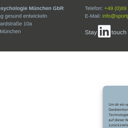
psychologie München GbR
Telefon:
+49 (0)89
ng gesund entwickeln
E-Mail:
info@sport
ardstraße 10a
 München
Stay
touch
Um dir ein 
Geräteinfor
Technologie
auf dieser W
zurückziehs