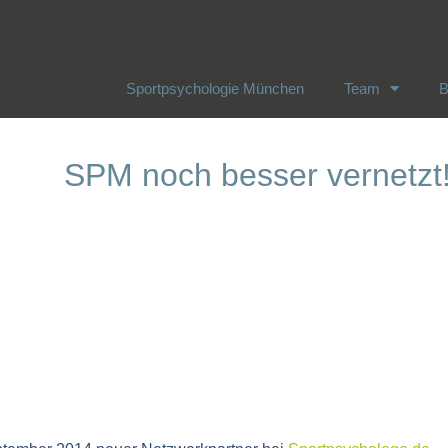
Sportpsychologie München
Team
B
Sportpsychologie München
Team
B
SPM noch besser vernetzt