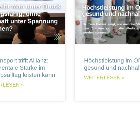
sport trifft Allianz:
Höchstleistung im O
entale Stärke im
gesund und nachhalt
ebsalltag leisten kann
WEITERLESEN »
RLESEN »