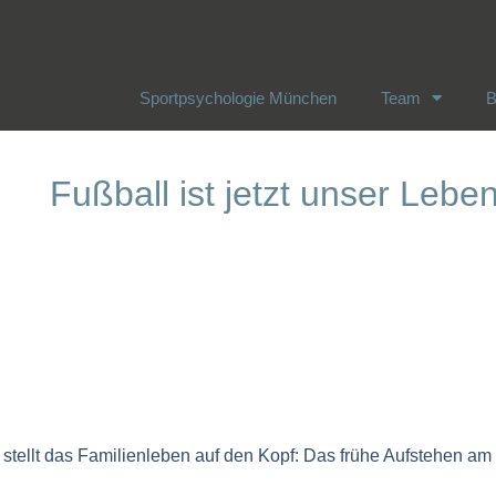
Sportpsychologie München
Team
B
Sportpsychologie München
Team
B
Fußball ist jetzt unser Lebe
by stellt das Familienleben auf den Kopf: Das frühe Aufstehen a