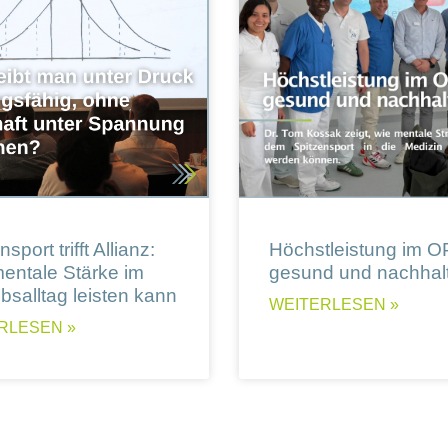
sport trifft Allianz:
Höchstleistung im O
entale Stärke im
gesund und nachhalt
ebsalltag leisten kann
WEITERLESEN »
RLESEN »