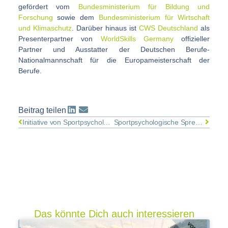
gefördert vom
Bundesministerium für Bildung und
Forschung
sowie dem
Bundesministerium für Wirtschaft
und Klimaschutz
. Darüber hinaus ist
CWS Deutschland
als
Presenterpartner von
WorldSkills Germany
offizieller
Partner und Ausstatter der Deutschen Berufe-
Nationalmannschaft für die Europameisterschaft der
Berufe.
Beitrag teilen
Initiative von Sportpsychologin Mila Hanke: Mentaltraining beim Fördercamp von Handball-Weltmeister Dominik Klein und dem Bayerischen Handball-Verband
Sportpsychologische Sprechstunde am Olympiastützpunkt Bayern: „Sportpsychologie München“ arbeitet mit Spitzen-AthletInnen am OSP in München.
Das könnte Dich auch interessieren