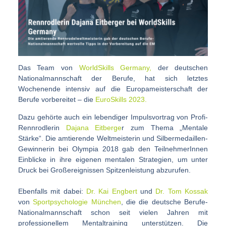
Das Team von
WorldSkills Germany,
der deutschen
Nationalmannschaft der Berufe, hat sich letztes
Wochenende intensiv auf die Europameisterschaft der
Berufe vorbereitet – die
EuroSkills 2023.
Dazu gehörte auch ein lebendiger Impulsvortrag von Profi-
Rennrodlerin
Dajana Eitberge
r zum Thema „Mentale
Stärke“. Die amtierende Weltmeisterin und Silbermedaillen-
Gewinnerin bei Olympia 2018 gab den TeilnehmerInnen
Einblicke in ihre eigenen mentalen Strategien, um unter
Druck bei Großereignissen Spitzenleistung abzurufen.
Ebenfalls mit dabei:
Dr. Kai Engbert
und
Dr. Tom Kossak
von
Sportpsychologie München
, die die deutsche Berufe-
Nationalmannschaft schon seit vielen Jahren mit
professionellem Mentaltraining unterstützen. Die