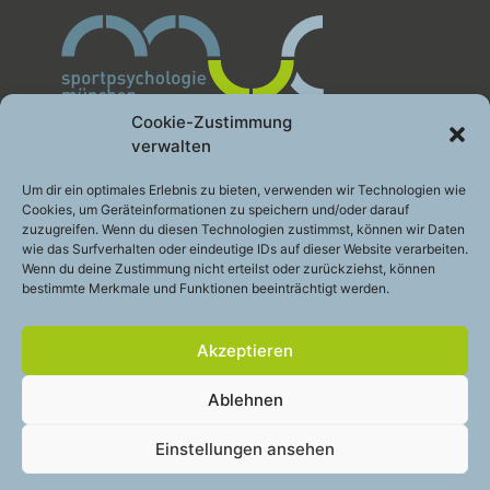
Cookie-Zustimmung
verwalten
Sportpsychologie München GbR
Um dir ein optimales Erlebnis zu bieten, verwenden wir Technologien wie
Cookies, um Geräteinformationen zu speichern und/oder darauf
Leistung gesund entwickeln
zuzugreifen. Wenn du diesen Technologien zustimmst, können wir Daten
Engelhardstraße 10a
wie das Surfverhalten oder eindeutige IDs auf dieser Website verarbeiten.
81369 München
Wenn du deine Zustimmung nicht erteilst oder zurückziehst, können
bestimmte Merkmale und Funktionen beeinträchtigt werden.
Telefon:
+49 (0)89 – 200 49 2 48
E-Mail:
info@sportpsychologie-muc.de
Akzeptieren
Stay
touch
Ablehnen
Cookie-Richtlinie (EU)
Einstellungen ansehen
Datenschutzerklärung
Impressum