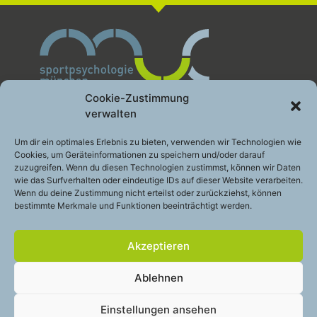
Cookie-Zustimmung
verwalten
Sportpsychologie München GbR
Um dir ein optimales Erlebnis zu bieten, verwenden wir Technologien wie
Cookies, um Geräteinformationen zu speichern und/oder darauf
Leistung gesund entwickeln
zuzugreifen. Wenn du diesen Technologien zustimmst, können wir Daten
Engelhardstraße 10a
wie das Surfverhalten oder eindeutige IDs auf dieser Website verarbeiten.
81369 München
Wenn du deine Zustimmung nicht erteilst oder zurückziehst, können
bestimmte Merkmale und Funktionen beeinträchtigt werden.
Telefon:
+49 (0)89 – 200 49 2 48
E-Mail:
info@sportpsychologie-muc.de
Akzeptieren
Stay
touch
Ablehnen
Cookie-Richtlinie (EU)
Einstellungen ansehen