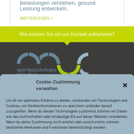
Belastungen verstehen, gesund
Leistung entwickeln.
WEITERLESEN »
Wie können Sie mit uns Kontakt aufnehmen?
Cookie-Zustimmung
verwalten
Sportpsychologie München GbR
Um dir ein optimales Erlebnis zu bieten, verwenden wir Technologien wie
Cookies, um Geräteinformationen zu speichern und/oder darauf
Leistung gesund entwickeln
zuzugreifen. Wenn du diesen Technologien zustimmst, können wir Daten
Engelhardstraße 10a
wie das Surfverhalten oder eindeutige IDs auf dieser Website verarbeiten.
81369 München
Wenn du deine Zustimmung nicht erteilst oder zurückziehst, können
bestimmte Merkmale und Funktionen beeinträchtigt werden.
Telefon:
+49 (0)89 – 200 49 2 48