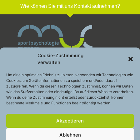
Wie können Sie mit uns Kontakt aufnehmen?
Cookie-Zustimmung
verwalten
Sportpsychologie München GbR
Um dir ein optimales Erlebnis zu bieten, verwenden wir Technologien wie
Cookies, um Geräteinformationen zu speichern und/oder darauf
Leistung gesund entwickeln
zuzugreifen. Wenn du diesen Technologien zustimmst, können wir Daten
Engelhardstraße 10a
wie das Surfverhalten oder eindeutige IDs auf dieser Website verarbeiten.
81369 München
Wenn du deine Zustimmung nicht erteilst oder zurückziehst, können
bestimmte Merkmale und Funktionen beeinträchtigt werden.
Telefon:
+49 (0)89 – 200 49 2 48
E-Mail:
info@sportpsychologie-muc.de
Akzeptieren
Stay
touch
Ablehnen