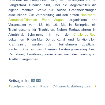
referierte vor Campteilnehmern, die überwiegend auf der
Langdistanz zuhause sind, über die Möglichkeiten die
eigene mentale Stärke für solche Grenzbelastungen
auszubilden: Zur Vorbereitung auf den ersten
Naturpark-
Altmühltal-Triathlon Ende August
organisierte der
Veranstalter vom 12. bis 16. Mai in Beilngries ein
Trainingscamp für Triathleten. Neben Radausfahrten im
Altmühltal, Schwimmen im von der
Challenge-Roth
bekannten Rhein-Main-Donau-Kanal und funktionellem
Krafttraining wurden den Teilnehmern zusätzlich
Fachvorträge zu den Themen Leistungsmessung beim
Radfahren, Ernährung sowie eben mentales Training im
Triathlon angeboten.
Beitrag teilen
Sportpsychologie im Kindes- und Jugendalter: Den Kopf von Anfang an mitnehmen
C-Trainer Ausbildung „Leistungssport“ des DGV