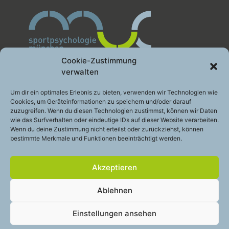
Cookie-Zustimmung
verwalten
Sportpsychologie München GbR
Um dir ein optimales Erlebnis zu bieten, verwenden wir Technologien wie
Cookies, um Geräteinformationen zu speichern und/oder darauf
Leistung gesund entwickeln
zuzugreifen. Wenn du diesen Technologien zustimmst, können wir Daten
Engelhardstraße 10a
wie das Surfverhalten oder eindeutige IDs auf dieser Website verarbeiten.
81369 München
Wenn du deine Zustimmung nicht erteilst oder zurückziehst, können
bestimmte Merkmale und Funktionen beeinträchtigt werden.
Telefon:
+49 (0)89 – 200 49 2 48
E-Mail:
info@sportpsychologie-muc.de
Akzeptieren
Stay
touch
Ablehnen
Cookie-Richtlinie (EU)
Einstellungen ansehen
Datenschutzerklärung