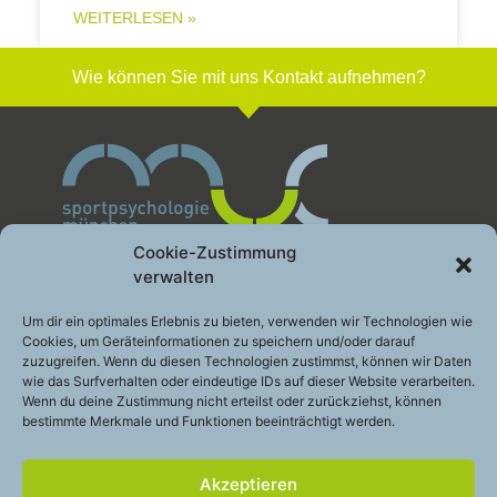
WEITERLESEN »
Wie können Sie mit uns Kontakt aufnehmen?
Cookie-Zustimmung
verwalten
Sportpsychologie München GbR
Um dir ein optimales Erlebnis zu bieten, verwenden wir Technologien wie
Cookies, um Geräteinformationen zu speichern und/oder darauf
Leistung gesund entwickeln
zuzugreifen. Wenn du diesen Technologien zustimmst, können wir Daten
Engelhardstraße 10a
wie das Surfverhalten oder eindeutige IDs auf dieser Website verarbeiten.
81369 München
Wenn du deine Zustimmung nicht erteilst oder zurückziehst, können
bestimmte Merkmale und Funktionen beeinträchtigt werden.
Telefon:
+49 (0)89 – 200 49 2 48
E-Mail:
info@sportpsychologie-muc.de
Akzeptieren