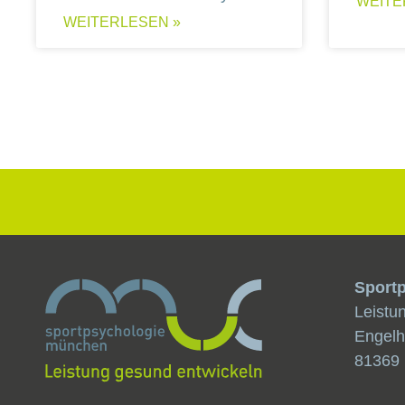
WEITE
WEITERLESEN »
Sport
Leistu
Engelh
81369