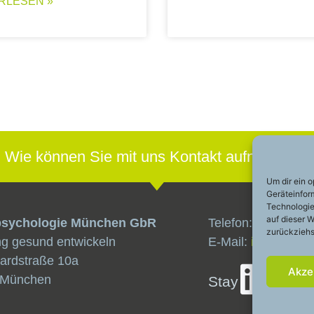
RLESEN »
Wie können Sie mit uns Kontakt aufnehmen?
Um dir ein 
Geräteinfor
Technologie
auf dieser W
psychologie München GbR
Telefon:
+49 (0)89
zurückziehs
ng gesund entwickeln
E-Mail:
info@sport
ardstraße 10a
Akze
 München
Stay
touch