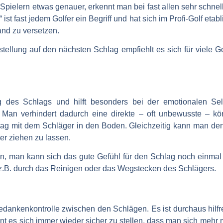
Spielern etwas genauer, erkennt man bei fast allen sehr schnel
st fast jedem Golfer ein Begriff und hat sich im Profi-Golf etabl
and zu versetzen.
tellung auf den nächsten Schlag empfiehlt es sich für viele G
ung des Schlags und hilft besonders bei der emotionalen Se
Man verhindert dadurch eine direkte – oft unbewusste – kör
ag mit dem Schläger in den Boden. Gleichzeitig kann man d
r ziehen zu lassen.
gen, man kann sich das gute Gefühl für den Schlag noch einm
 z.B. durch das Reinigen oder das Wegstecken des Schlägers.
edankenkontrolle zwischen den Schlägen. Es ist durchaus hilf
 es sich immer wieder sicher zu stellen, dass man sich mehr m