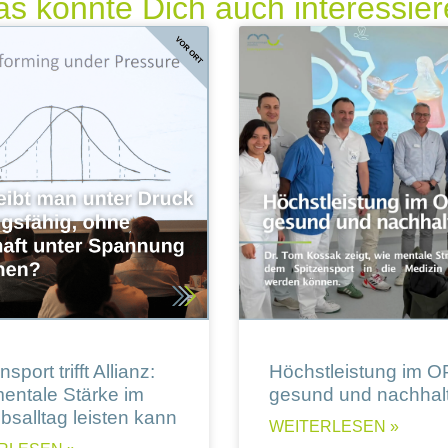
s könnte Dich auch interessie
sport trifft Allianz:
Höchstleistung im O
entale Stärke im
gesund und nachhalt
ebsalltag leisten kann
WEITERLESEN »