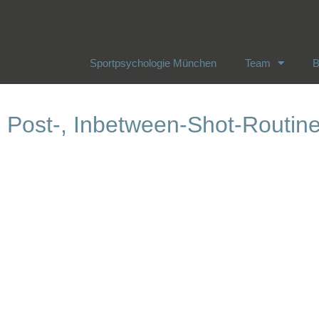
Sportpsychologie München
Team
B
Sportpsychologie München
Team
B
, Post-, Inbetween-Shot-Routin