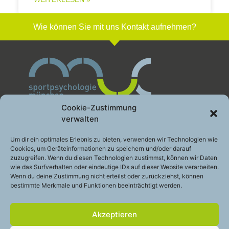
Wie können Sie mit uns Kontakt aufnehmen?
Cookie-Zustimmung
verwalten
Sportpsychologie München GbR
Um dir ein optimales Erlebnis zu bieten, verwenden wir Technologien wie
Cookies, um Geräteinformationen zu speichern und/oder darauf
Leistung gesund entwickeln
zuzugreifen. Wenn du diesen Technologien zustimmst, können wir Daten
Engelhardstraße 10a
wie das Surfverhalten oder eindeutige IDs auf dieser Website verarbeiten.
81369 München
Wenn du deine Zustimmung nicht erteilst oder zurückziehst, können
bestimmte Merkmale und Funktionen beeinträchtigt werden.
Telefon:
+49 (0)89 – 200 49 2 48
E-Mail:
info@sportpsychologie-muc.de
Akzeptieren