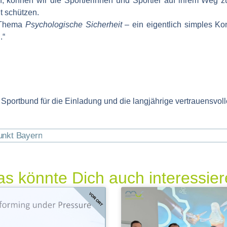
können wir die Sportlerinnen und Sportler auf ihrem Weg zu
t schützen.
 Thema
Psychologische Sicherheit
– ein eigentlich simples Ko
.“
 Sportbund
für die Einladung und die langjährige vertrauensvo
unkt Bayern
s könnte Dich auch interessie