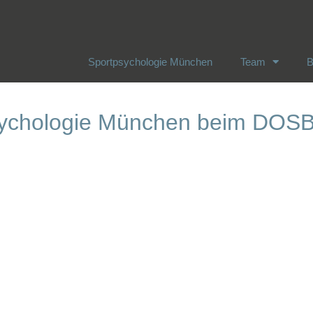
Sportpsychologie München
Team
B
Sportpsychologie München
Team
B
sychologie München beim DOS