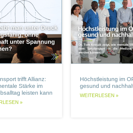
sport trifft Allianz:
Höchstleistung im O
entale Stärke im
gesund und nachhalt
ebsalltag leisten kann
WEITERLESEN »
RLESEN »