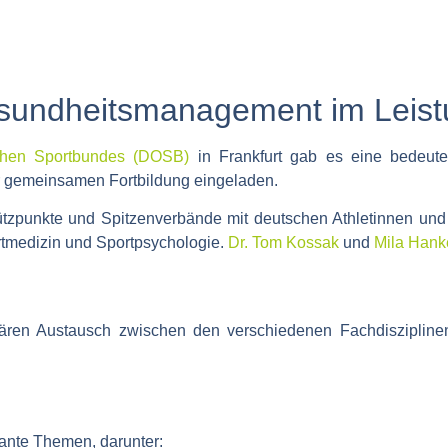
Gesundheitsmanagement im Leist
chen Sportbundes (DOSB)
in Frankfurt gab es eine bedeut
r
gemeinsamen Fortbildung
eingeladen.
ützpunkte und Spitzenverbände mit deutschen Athletinnen und
tmedizin
und
Sportpsychologie
.
Dr. Tom Kossak
und
Mila Hank
inären Austausch
zwischen den verschiedenen Fachdiszipline
ante Themen, darunter: