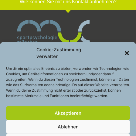
Wie können Sie mit uns Kontakt aufnehmen?
Cookie-Zustimmung
verwalten
Sportpsychologie München GbR
Um dir ein optimales Erlebnis zu bieten, verwenden wir Technologien wie
Cookies, um Geräteinformationen zu speichern und/oder darauf
Leistung gesund entwickeln
zuzugreifen. Wenn du diesen Technologien zustimmst, können wir Daten
Engelhardstraße 10a
wie das Surfverhalten oder eindeutige IDs auf dieser Website verarbeiten.
81369 München
Wenn du deine Zustimmung nicht erteilst oder zurückziehst, können
bestimmte Merkmale und Funktionen beeinträchtigt werden.
Telefon:
+49 (0)89 – 200 49 2 48
E-Mail:
info@sportpsychologie-muc.de
Akzeptieren
Stay
touch
Ablehnen