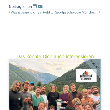
Beitrag teilen
Was ist eigentlich ein Fehler? Etwas, das man vermeiden oder vertuschen muss? Oder eine wichtige Quelle für Entwicklung und Verbesserungen? Eine Studie beleuchtet das Fehlerkultur-Modell „Fehler der Woche“ in medizinischen Teams. Hier lest Ihr, was sich dahinter verbirgt – und was es bewirken kann.
Sportpsychologie München bietet professionelle Performance-Coachings für LeistungsträgerInnen im Sport und in Unternehmen. Einer von ihnen ist Bundesliga-Schiedsrichter Robert Hartmann. Im Video erzählt er von seiner langjährigen Zusammenarbeit mit Dr. Kai Engbert.
Das könnte Dich auch interessieren