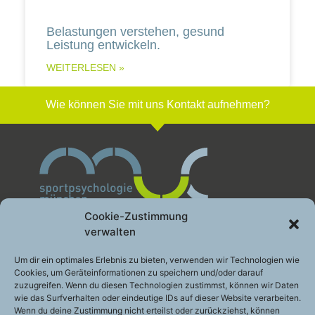
Belastungen verstehen, gesund
Leistung entwickeln.
WEITERLESEN »
Wie können Sie mit uns Kontakt aufnehmen?
Cookie-Zustimmung
verwalten
Sportpsychologie München GbR
Um dir ein optimales Erlebnis zu bieten, verwenden wir Technologien wie
Cookies, um Geräteinformationen zu speichern und/oder darauf
Leistung gesund entwickeln
zuzugreifen. Wenn du diesen Technologien zustimmst, können wir Daten
Engelhardstraße 10a
wie das Surfverhalten oder eindeutige IDs auf dieser Website verarbeiten.
81369 München
Wenn du deine Zustimmung nicht erteilst oder zurückziehst, können