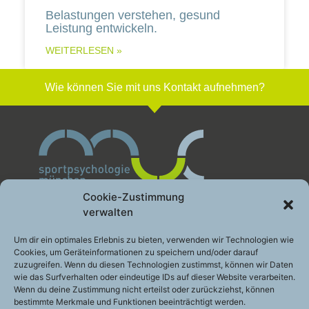
Belastungen verstehen, gesund
Leistung entwickeln.
WEITERLESEN »
Wie können Sie mit uns Kontakt aufnehmen?
Cookie-Zustimmung
verwalten
Sportpsychologie München GbR
Um dir ein optimales Erlebnis zu bieten, verwenden wir Technologien wie
Cookies, um Geräteinformationen zu speichern und/oder darauf
Leistung gesund entwickeln
zuzugreifen. Wenn du diesen Technologien zustimmst, können wir Daten
Engelhardstraße 10a
wie das Surfverhalten oder eindeutige IDs auf dieser Website verarbeiten.
81369 München
Wenn du deine Zustimmung nicht erteilst oder zurückziehst, können
bestimmte Merkmale und Funktionen beeinträchtigt werden.