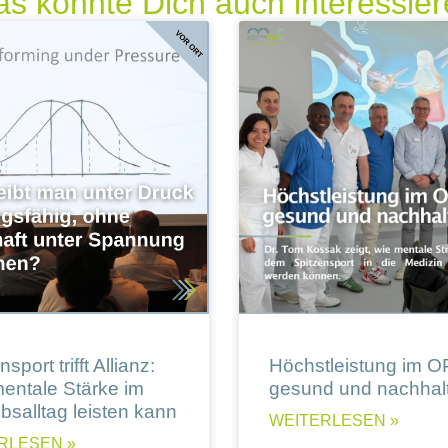
s könnte Dich auch interessie
sport trifft Allianz:
Höchstleistung im O
entale Stärke im
gesund und nachhalt
ebsalltag leisten kann
WEITERLESEN »
RLESEN »