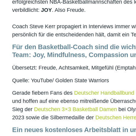
erfolgreichsten NBA-Basketballmannschaften des l
verbildlicht:
JOY
. Also Freude.
Coach Steve Kerr propagiert in Interviews immer wi
persönlich für die entscheidenden hält, damit ein T
Für den Basketball-Coach sind die wicht
Team: Joy, Mindfulness, Compassion u
Übersetzt: Freude, Achtsamkeit, Mitgefühl (Empta
Quelle: YouTube/ Golden State Warriors
Gerade fiebern Fans des
Deutscher Handballbund 
und hoffen auf eine ebenso mitreißende Überraschu
Sieg der
Deutschen 3×3 Basketball Damen
bei Oly
2023 sowie die Silbermedaille der
Deutschen Herre
Ein neues kostenloses Arbeitsblatt in 