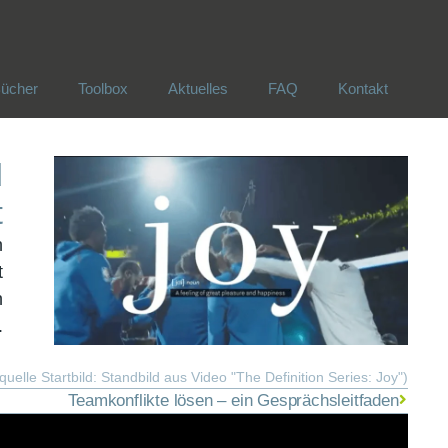
ücher
Toolbox
Aktuelles
FAQ
Kontakt
ücher
Toolbox
Aktuelles
FAQ
Kontakt
d
t
h
t
n
.
dquelle Startbild: Standbild aus Video "The Definition Series: Joy")
Teamkonflikte lösen – ein Gesprächsleitfaden