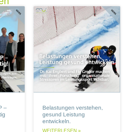
ren
P –
Belastungen verstehen,
ig
gesund Leistung
entwickeln.
WEITERLESEN »