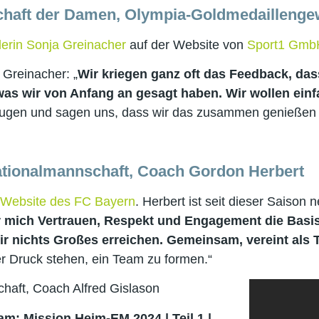
schaft der Damen, Olympia-Goldmedaillenge
lerin Sonja Greinacher
auf der Website von
Sport1 Gmb
Greinacher: „
Wir kriegen ganz oft das Feedback, das
s wir von Anfang an gesagt haben. Wir wollen einfa
 Augen und sagen uns, dass wir das zusammen genießen 
ationalmannschaft, Coach Gordon Herbert
r Website des FC Bayern
. Herbert ist seit dieser Saison
r mich Vertrauen, Respekt und Engagement die Basis
wir nichts Großes erreichen. Gemeinsam, vereint als 
ter Druck stehen, ein Team zu formen.“
haft, Coach Alfred Gislason
m: Mission Heim-EM 2024 | Teil 1 |