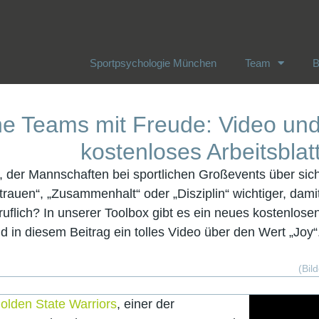
Sportpsychologie München
Team
B
Sportpsychologie München
Team
B
che Teams mit Freude: Video un
kostenloses Arbeitsblat
, der Mannschaften bei sportlichen Großevents über sic
rauen“, „Zusammenhalt“ oder „Disziplin“ wichtiger, dami
eruflich? In unserer Toolbox gibt es ein neues kostenlose
in diesem Beitrag ein tolles Video über den Wert „Joy“
(Bil
olden State Warriors
, einer der