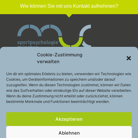
Wie können Sie mit uns Kontakt aufnehmen?
Cookie-Zustimmung
verwalten
Sportpsychologie München GbR
Um dir ein optimales Erlebnis zu bieten, verwenden wir Technologien wie
Cookies, um Geräteinformationen zu speichern und/oder darauf
Leistung gesund entwickeln
zuzugreifen. Wenn du diesen Technologien zustimmst, können wir Daten
Engelhardstraße 10a
wie das Surfverhalten oder eindeutige IDs auf dieser Website verarbeiten.
81369 München
Wenn du deine Zustimmung nicht erteilst oder zurückziehst, können
bestimmte Merkmale und Funktionen beeinträchtigt werden.
Telefon:
+49 (0)89 – 200 49 2 48
E-Mail:
info@sportpsychologie-muc.de
Akzeptieren
Stay
touch
Ablehnen