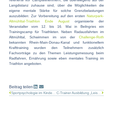
referierte vor Campteilnehmern, die überwiegend auf der
Langdistanz zuhause sind, über die Möglichkeiten die
eigene mentale Stärke für solche Grenzbelastungen
auszubilden: Zur Vorbereitung auf den ersten
Naturpark-
Altmühltal-Triathlon Ende August
organisierte der
Veranstalter vom 12. bis 16. Mai in Beilngries ein
Trainingscamp für Triathleten. Neben Radausfahrten im
Altmühltal, Schwimmen im von der
Challenge-Roth
bekannten Rhein-Main-Donau-Kanal und funktionellem
Krafttraining wurden den Teilnehmern zusätzlich
Fachvorträge zu den Themen Leistungsmessung beim
Radfahren, Ernährung sowie eben mentales Training im
Triathlon angeboten.
Beitrag teilen
Sportpsychologie im Kindes- und Jugendalter: Den Kopf von Anfang an mitnehmen
C-Trainer Ausbildung „Leistungssport“ des DGV