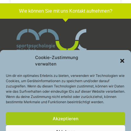
Wie können Sie mit uns Kontakt aufnehmen?
Cookie-Zustimmung
verwalten
Sportpsychologie München GbR
Um dir ein optimales Erlebnis zu bieten, verwenden wir Technologien wie
Cookies, um Geräteinformationen zu speichern und/oder darauf
Leistung gesund entwickeln
zuzugreifen. Wenn du diesen Technologien zustimmst, können wir Daten
Engelhardstraße 10a
wie das Surfverhalten oder eindeutige IDs auf dieser Website verarbeiten.
81369 München
Wenn du deine Zustimmung nicht erteilst oder zurückziehst, können
bestimmte Merkmale und Funktionen beeinträchtigt werden.
Telefon:
+49 (0)89 – 200 49 2 48
E-Mail:
info@sportpsychologie-muc.de
Akzeptieren
Stay
touch