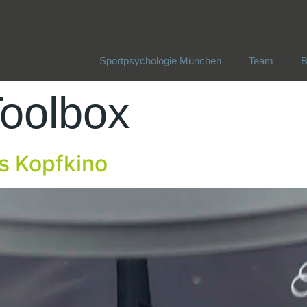
Sportpsychologie München
Team
B
Sportpsychologie München
Team
B
oolbox
s Kopfkino