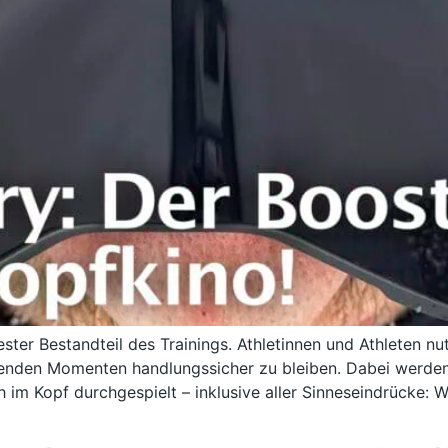
 fester Bestandteil des Trainings. Athletinnen und Athleten
denden Momenten handlungssicher zu bleiben. Dabei werde
 im Kopf durchgespielt – inklusive aller Sinneseindrücke: W