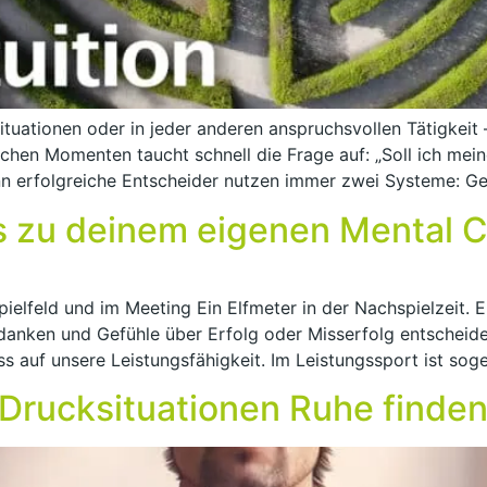
situationen oder in jeder anderen anspruchsvollen Tätigkei
lchen Momenten taucht schnell die Frage auf: „Soll ich me
enn erfolgreiche Entscheider nutzen immer zwei Systeme: G
s zu deinem eigenen Mental 
elfeld und im Meeting Ein Elfmeter in der Nachspielzeit. E
danken und Gefühle über Erfolg oder Misserfolg entscheid
s auf unsere Leistungsfähigkeit. Im Leistungssport ist soge
Drucksituationen Ruhe finde