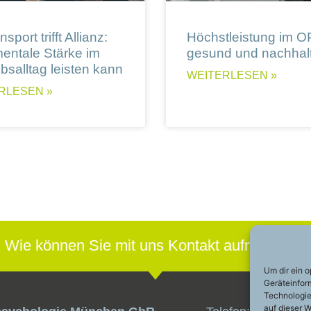
sport trifft Allianz:
Höchstleistung im O
entale Stärke im
gesund und nachhalt
ebsalltag leisten kann
WEITERLESEN »
RLESEN »
Wie können Sie mit uns Kontakt aufnehmen?
Um dir ein 
Geräteinfor
Technologie
auf dieser W