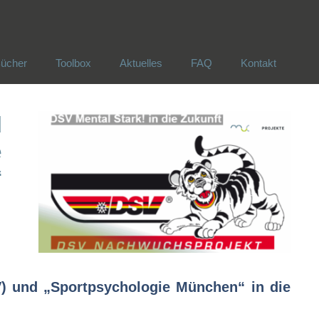
ücher
Toolbox
Aktuelles
FAQ
Kontakt
ücher
Toolbox
Aktuelles
FAQ
Kontakt
d
e
“
) und „Sportpsychologie München“ in die