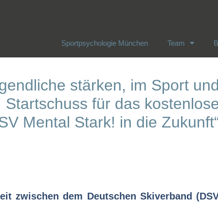
Sportpsychologie München
Team
B
Sportpsychologie München
Team
B
gendliche stärken, im Sport un
 Startschuss für das kostenlos
V Mental Stark! in die Zukunft
eit zwischen dem Deutschen Skiverband (DSV