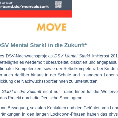
SV Mental Stark! in die Zukunft“
e des DSV-Nachwuchsprojekts
DSV Mental Stark!.
ImHerbst 201
teiligten es wiederholt überarbeitet, diskutiert und angepass
motionaler Kompetenzen, sowie der Selbstkompetenz bei Kinder
rn auch darüber hinaus in der Schule und in anderen Lebens
wicklung der NachwuchssportlerInnen zu unterstützen.
 Stark! in die Zukunft
nicht nur TrainerInnen für die Weiterve
das Projekt durch die Deutsche Sportjugend.
und Bewegung, sozialen Kontakten und den Gefühlen von Leben
hränkungen in den langen Lockdown-Phasen haben das physis