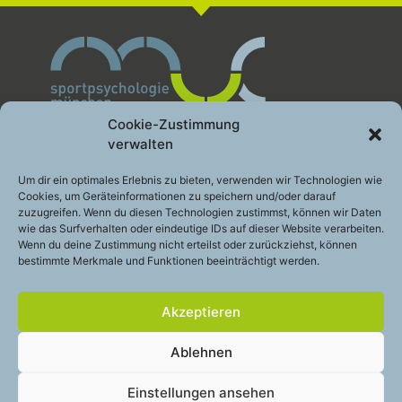
Cookie-Zustimmung
verwalten
Sportpsychologie München GbR
Um dir ein optimales Erlebnis zu bieten, verwenden wir Technologien wie
Cookies, um Geräteinformationen zu speichern und/oder darauf
Leistung gesund entwickeln
zuzugreifen. Wenn du diesen Technologien zustimmst, können wir Daten
Engelhardstraße 10a
wie das Surfverhalten oder eindeutige IDs auf dieser Website verarbeiten.
81369 München
Wenn du deine Zustimmung nicht erteilst oder zurückziehst, können
bestimmte Merkmale und Funktionen beeinträchtigt werden.
Telefon:
+49 (0)89 – 200 49 2 48
E-Mail:
info@sportpsychologie-muc.de
Akzeptieren
Stay
touch
Ablehnen
Cookie-Richtlinie (EU)
Einstellungen ansehen