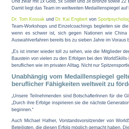
Und zwar mit 1x Gold, 5x Silber und 3x Bronze sowie 22
Damit liegt das Team im weltweiten Medaillenspiegel auf 
Dr. Tom Kossak
und
Dr. Kai Engbert
von
Sportpsycholo
Team-Workshops und Einzelcoachings begleiten sie die
wenn es schwer ist, sich gegen Nationen wie China 
Auswahlverfahren bereits bis zu sieben Jahre im Vorau
„
Es ist immer wieder toll zu sehen, wie die Mitglieder
Baustein von vielen zu den Erfolgen bei den WorldSkills
beruflichen wie im privaten Alltag. Nicht nur Spitzensport
Unabhängig vom Medaillenspiegel gelte
beruflicher Fähigkeiten weltweit zu förd
„Unsere Teilnehmenden sind BotschafterInnen für die Gl
„Durch ihre Erfolge inspirieren sie die nächste Generatio
beginnen.“
Auch Michael Hafner, Vorstandsvorsitzender von World
Beteiligten, die diesen Erfolg möglich gemacht haben. Di