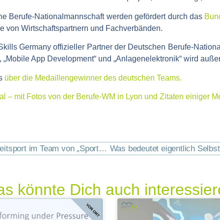
e Berufe-Nationalmannschaft werden gefördert durch das
Bund
e von Wirtschaftspartnern und Fachverbänden.
kills Germany offizieller Partner der Deutschen Berufe-Nation
, „Mobile App Development“ und „Anlagenelektronik“ wird auße
ls
über die Medaillengewinner des deutschen Teams.
al – mit Fotos von der Berufe-WM in Lyon und Zitaten einiger 
Lisa Grupen ist die Expertin für mentales Training im Reitsport im Team von „Sportpsychologie München.“ Vor kurzem wurde ihr das „Goldene Reitabzeichen“ für besondere Erfolge im Dressursport verliehen.
s könnte Dich auch interessie