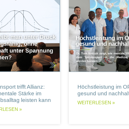
sport trifft Allianz:
Höchstleistung im O
entale Stärke im
gesund und nachhalt
ebsalltag leisten kann
WEITERLESEN »
RLESEN »