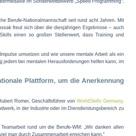
Silbermedaille im Sonderwettbewerb „Speed Programming“.
he Berufe-Nationalmannschaft seit rund acht Jahren. Mit
ak freut sich über die diesjährigen Ergebnisse – auch
ills einen so großen Stellenwert, dass Training und
 Impulse umsetzen und wie unsere mentale Arbeit als ein
ing jedem bei mentalen Herausforderungen helfen kann, im
ationale Plattform, um die Anerkennung
t Hubert Romer, Geschäftsführer von
WorldSkills Germany.
ndwerk, in der Industrie oder im Dienstleistungsbereich zu
n Teamarbeit rund um die Berufe-WM: „Wir danken allen
e viel man durch Zusammenarbeit erreichen kann.“