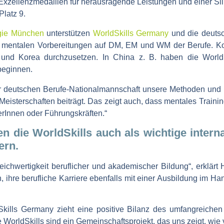
 Exzellenzmedaillen für herausragende Leistungen und einer 
Platz 9.
gie München
unterstützen
WorldSkills Germany
und die deutsc
 mentalen Vorbereitungen auf DM, EM und WM der Berufe. Koss
und Korea durchzusetzen. In China z. B. haben die WorldSk
s beginnen.
 der deutschen Berufe-Nationalmannschaft unsere Methoden und
-Meisterschaften beiträgt. Das zeigt auch, dass mentales Train
lerInnen oder Führungskräften.“
n die WorldSkills auch als wichtige intern
ern.
eichwertigkeit beruflicher und akademischer Bildung“, erklär
n, ihre berufliche Karriere ebenfalls mit einer Ausbildung im Ha
Skills Germany zieht eine positive Bilanz des umfangreiche
e WorldSkills sind ein Gemeinschaftsprojekt, das uns zeigt, wi