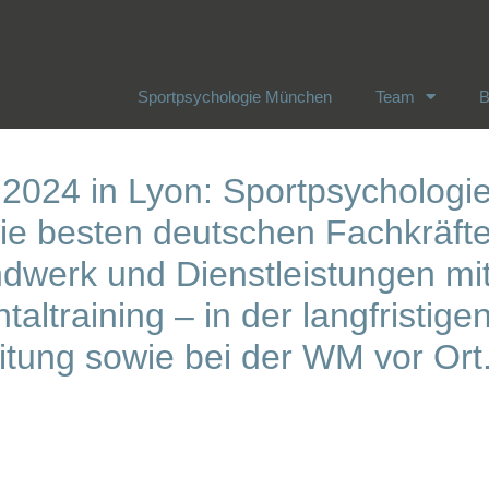
Sportpsychologie München
Team
B
Sportpsychologie München
Team
B
2024 in Lyon: Sportpsychologi
ie besten deutschen Fachkräft
ndwerk und Dienstleistungen mi
altraining – in der langfristige
itung sowie bei der WM vor Ort