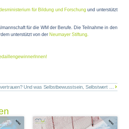
esministerium für Bildung und Forschung
und unterstützt
almannschaft für die WM der Berufe. Die Teilnahme in den
rdem unterstützt von der
Neumayer Stiftung.
MedaillengewinnerInnen!
Was bedeutet eigentlich Selbstvertrauen? Und was Selbstbewusstsein, Selbstwert und Selbstwirksamkeit? Wir erklären kompakt die Unterschiede – und haben zwei neue kostenlose Übungsblätter in unsere Online-Toolbox gestellt.
ren