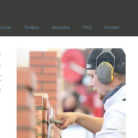
ücher
Toolbox
Aktuelles
FAQ
Kontakt
ücher
Toolbox
Aktuelles
FAQ
Kontakt
e
e
t
n
.